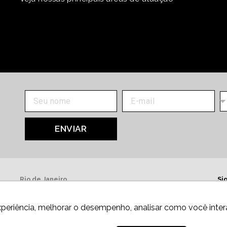
ENVIAR
Rio de Janeiro
Si
Av. Presidente Wilson, 231, 13º andar
20030-905,
Centro.
xperiência, melhorar o desempenho, analisar como você inter
Telefone: +55 21 3981-0080