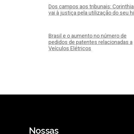
Dos campos aos tribunais: Corinthi
vai à justiça pela utilização do seu h
Brasil e o aumento no número de
pedidos de patentes relacionadas a
Veículos Elétricos
Nossas