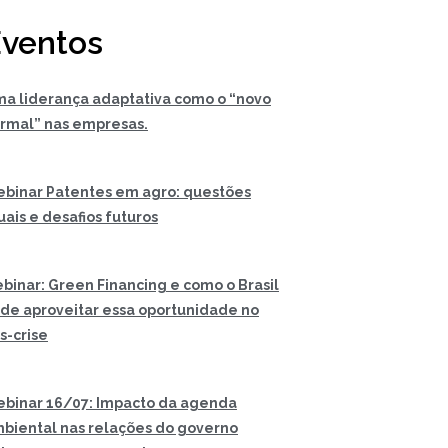
ventos
a liderança adaptativa como o “novo
rmal” nas empresas.
binar Patentes em agro: questões
uais e desafios futuros
binar: Green Financing e como o Brasil
de aproveitar essa oportunidade no
s-crise
binar 16/07: Impacto da agenda
biental nas relações do governo