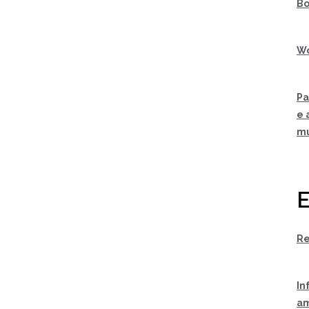
Bo
Wo
Pa
e 
m
E
Re
In
am