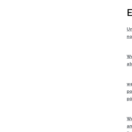
E
Um
no
We
at
we
po
pó
We
am