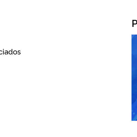
P
ociados