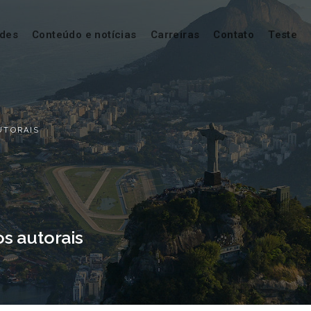
ades
Conteúdo e notícias
Carreiras
Contato
Teste
UTORAIS
os autorais