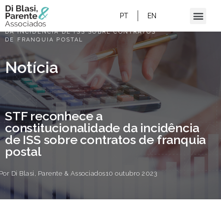
HOME
/
PT
EN
STF RECONHECE A CONSTITUCIONALIDADE
DA INCIDÊNCIA DE ISS SOBRE CONTRATOS
DE FRANQUIA POSTAL
Notícia
STF reconhece a
constitucionalidade da incidência
de ISS sobre contratos de franquia
postal
Por
Di Blasi, Parente & Associados
10 outubro 2023