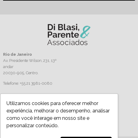
Rio de Janeiro
Av. Presidente Wilson, 231, 13º
andar
20030-905,
Centro.
Telefone: +55 21 3981-0080
Siga-nos
Utilizamos cookies para oferecer melhor
experiência, melhorar o desempenho, analisar
como você interage em nosso site e
personalizar conteúdo.
Política de Privacidade