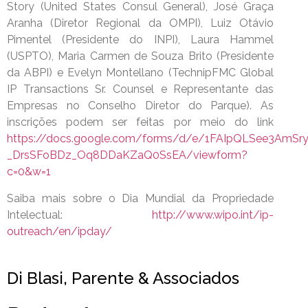
Story (United States Consul General), José Graça
Aranha (Diretor Regional da OMPI), Luiz Otávio
Pimentel (Presidente do INPI), Laura Hammel
(USPTO), Maria Carmen de Souza Brito (Presidente
da ABPI) e Evelyn Montellano (TechnipFMC Global
IP Transactions Sr. Counsel e Representante das
Empresas no Conselho Diretor do Parque). As
inscrições podem ser feitas por meio do link
https://docs.google.com/forms/d/e/1FAIpQLSee3AmSr
_DrsSFoBDz_Oq8DDaKZaQ0SsEA/viewform?
c=0&w=1
Saiba mais sobre o Dia Mundial da Propriedade
Intelectual:
http://www.wipo.int/ip-
outreach/en/ipday/
Di Blasi, Parente & Associados