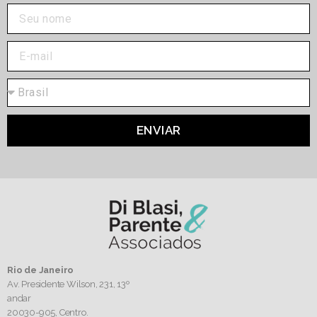
ENVIAR
Rio de Janeiro
Av. Presidente Wilson, 231, 13º
andar
20030-905,
Centro.