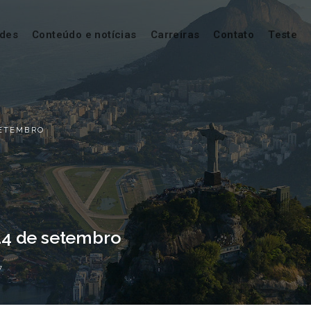
ades
Conteúdo e notícias
Carreiras
Contato
Teste
SETEMBRO
 14 de setembro
7