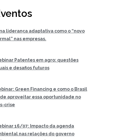
ventos
a liderança adaptativa como o “novo
rmal” nas empresas.
binar Patentes em agro: questões
uais e desafios futuros
binar: Green Financing e como o Brasil
de aproveitar essa oportunidade no
s-crise
binar 16/07: Impacto da agenda
biental nas relações do governo