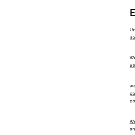
E
Um
no
We
at
we
po
pó
We
am