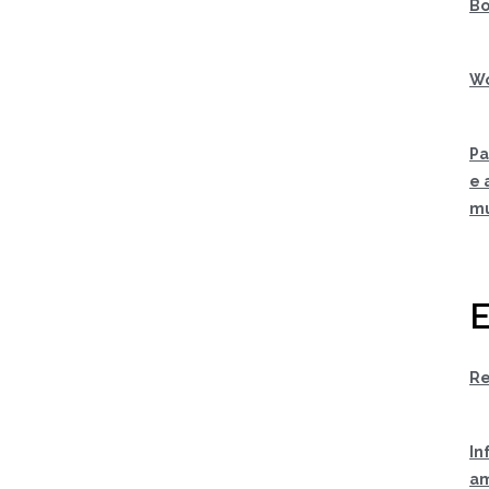
Bo
Wo
Pa
e 
m
E
Re
In
am