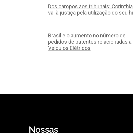
Dos campos aos tribunais: Corinthi
vai à justiça pela utilização do seu h
Brasil e o aumento no número de
pedidos de patentes relacionadas a
Veículos Elétricos
Nossas