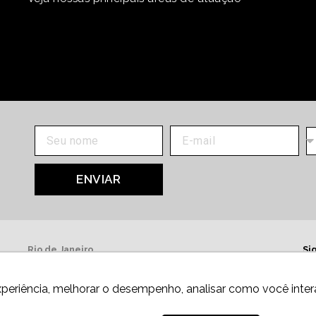
ENVIAR
Rio de Janeiro
Si
Av. Presidente Wilson, 231, 13º andar
20030-905,
Centro.
xperiência, melhorar o desempenho, analisar como você inter
Telefone: +55 21 3981-0080