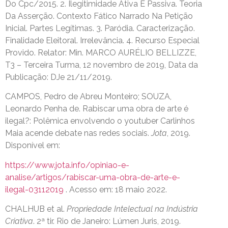
Do Cpc/2015. 2. Ilegitimidade Ativa E Passiva. Teoria
Da Asserção. Contexto Fático Narrado Na Petição
Inicial. Partes Legítimas. 3. Paródia. Caracterização.
Finalidade Eleitoral. Irrelevância. 4. Recurso Especial
Provido. Relator: Min. MARCO AURÉLIO BELLIZZE,
T3 – Terceira Turma, 12 novembro de 2019, Data da
Publicação: DJe 21/11/2019.
CAMPOS, Pedro de Abreu Monteiro; SOUZA,
Leonardo Penha de. Rabiscar uma obra de arte é
ilegal?: Polêmica envolvendo o youtuber Carlinhos
Maia acende debate nas redes sociais.
Jota
, 2019.
Disponível em:
https://www.jota.info/opiniao-e-
analise/artigos/rabiscar-uma-obra-de-arte-e-
ilegal-03112019
. Acesso em: 18 maio 2022.
CHALHUB et al.
Propriedade Intelectual na Indústria
Criativa
. 2ª tir. Rio de Janeiro: Lúmen Juris, 2019.