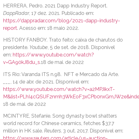
HERRERA, Pedro. 2021 Dapp Industry Report.
DappRadar
, 17 dez. 2021. Publicado em:
https://dappradar.com/blog/2021-dapp-industry-
report
. Acesso em: 18 maio 2022.
HISTORY FANBOY. Trato feito: caixa de charutos do
presidente.
Youtube
, 5 de set. de 2018. Disponível
em:
https://www.youtube.com/watch?
v=GA90kJ8du_s
.18 de mai. de 2022
ITS Rio: Varanda ITS n.98. NFT e Mercado da Arte.
___
, 14 de abr. de 2021. Disponivel em:
https://www.youtube.com/watch?v=a2MPJikxT-
M&list=PLhI4cQSUF2nmh3WkEoF3xCPb0nxGmJW2e&inde
18 de mai. de 2022
MCINTYRE, Stefanie. Song dynasty bowl shatters
world record for Chinese ceramics, fetches $37.7
million in HK sale.
Reuters
. 3 out. 2017. Disponível em:
https://www.reuters.com/article/us-auction-