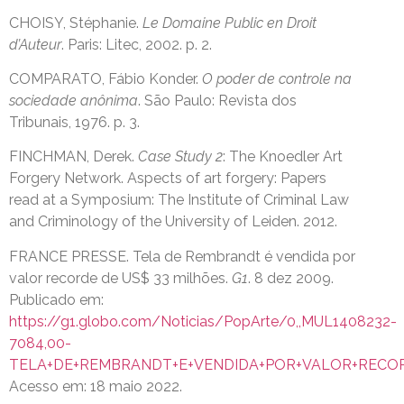
CHOISY, Stéphanie.
Le Domaine Public en Droit
d’Auteur
. Paris: Litec, 2002. p. 2.
COMPARATO, Fábio Konder.
O poder de controle na
sociedade anônima
. São Paulo: Revista dos
Tribunais, 1976. p. 3.
FINCHMAN, Derek.
Case Study 2
: The Knoedler Art
Forgery Network. Aspects of art forgery: Papers
read at a Symposium: The Institute of Criminal Law
and Criminology of the University of Leiden. 2012.
FRANCE PRESSE. Tela de Rembrandt é vendida por
valor recorde de US$ 33 milhões.
G1
. 8 dez 2009.
Publicado em:
https://g1.globo.com/Noticias/PopArte/0,,MUL1408232-
7084,00-
TELA+DE+REMBRANDT+E+VENDIDA+POR+VALOR+RECORDE+
Acesso em: 18 maio 2022.