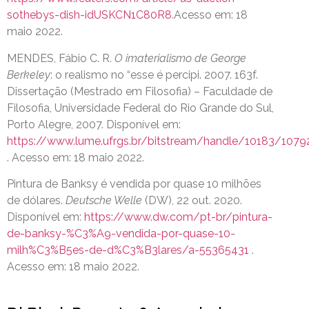
sothebys-dish-idUSKCN1C80R8
.Acesso em: 18
maio 2022.
MENDES, Fábio C. R.
O imaterialismo de George
Berkeley
: o realismo no “esse é percipi. 2007. 163f.
Dissertação (Mestrado em Filosofia) – Faculdade de
Filosofia, Universidade Federal do Rio Grande do Sul,
Porto Alegre, 2007. Disponível em:
https://www.lume.ufrgs.br/bitstream/handle/10183/107
. Acesso em: 18 maio 2022.
Pintura de Banksy é vendida por quase 10 milhões
de dólares.
Deutsche Welle
(DW), 22 out. 2020.
Disponível em:
https://www.dw.com/pt-br/pintura-
de-banksy-%C3%A9-vendida-por-quase-10-
milh%C3%B5es-de-d%C3%B3lares/a-55365431
.
Acesso em: 18 maio 2022.