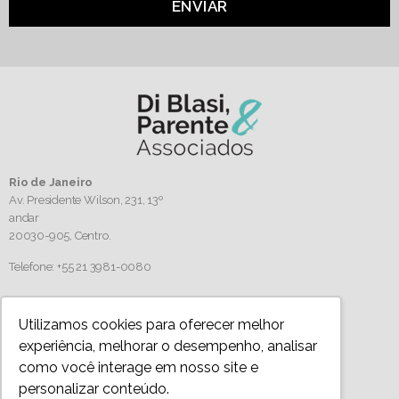
ENVIAR
Rio de Janeiro
Av. Presidente Wilson, 231, 13º
andar
20030-905,
Centro.
Telefone: +55 21 3981-0080
Siga-nos
Utilizamos cookies para oferecer melhor
experiência, melhorar o desempenho, analisar
como você interage em nosso site e
personalizar conteúdo.
Política de Privacidade