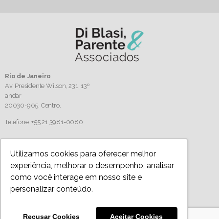
Rio de Janeiro
Av. Presidente Wilson, 231, 13º
andar
20030-905,
Centro.
Telefone: +55 21 3981-0080
Siga-nos
Utilizamos cookies para oferecer melhor
experiência, melhorar o desempenho, analisar
como você interage em nosso site e
personalizar conteúdo.
Política de Privacidade
Todos os artigos, imagens e textos são protegidos por direitos autorais. Uso autorizado
Recusar Cookies
Aceitar Cookies