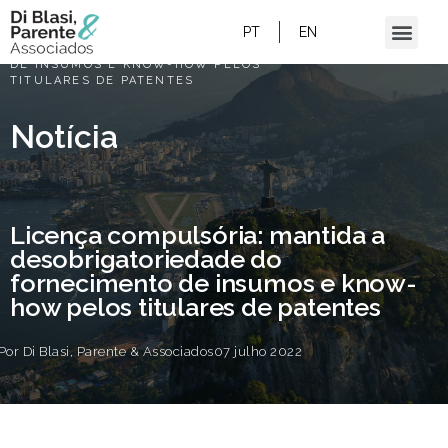
HOME
/
PT
EN
LICENÇA COMPULSÓRIA: MANTIDA A
DESOBRIGATORIEDADE DO FORNECIMENTO
DE INSUMOS E KNOW-HOW PELOS
TITULARES DE PATENTES
Notícia
Licença compulsória: mantida a
desobrigatoriedade do
fornecimento de insumos e know-
how pelos titulares de patentes
Por
Di Blasi, Parente & Associados
07 julho 2022