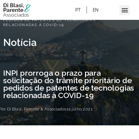
HOME
/
PT
EN
INPI PRORROGA O PRAZO PARA
SOLICITAÇÃO DO TRÂMITE PRIORITÁRIO DE
PEDIDOS DE PATENTES DE TECNOLOGIAS
RELACIONADAS À COVID-19
Notícia
INPI prorroga o prazo para
solicitação do trâmite prioritário de
pedidos de patentes de tecnologias
relacionadas à COVID-19
Por
Di Blasi, Parente & Associados
14 julho 2021