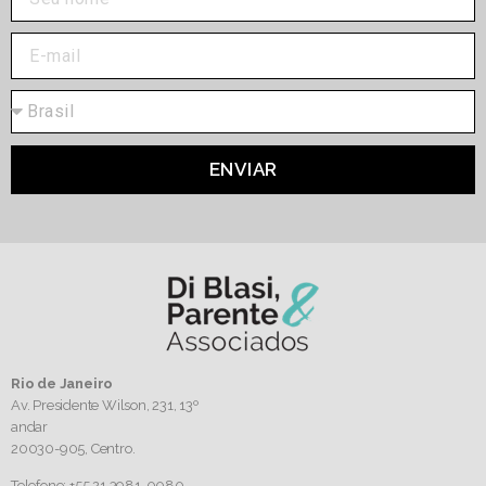
ENVIAR
Rio de Janeiro
Av. Presidente Wilson, 231, 13º
andar
20030-905,
Centro.
Telefone: +55 21 3981-0080