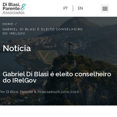
PT
EN
HOME
/
GABRIEL DI BLASI É ELEITO CONSELHEIRO
DO IRELGOV
Notícia
Gabriel Di Blasi é eleito conselheiro
do IRelGov
Por
Di Blasi, Parente & Associados
26 julho 2016