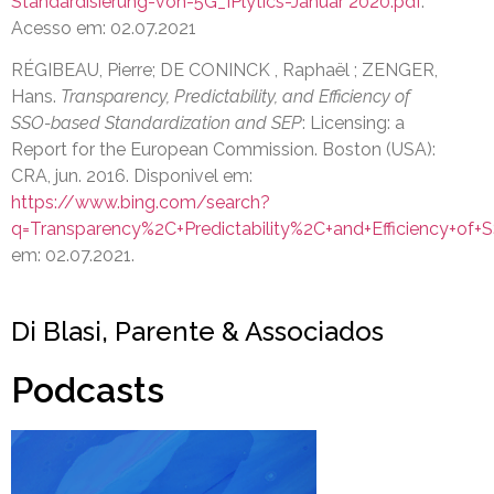
Standardisierung-von-5G_IPlytics-Januar 2020.pdf
.
Acesso em: 02.07.2021
RÉGIBEAU, Pierre; DE CONINCK , Raphaël ; ZENGER,
Hans.
Transparency, Predictability, and Efficiency of
SSO-based Standardization and SEP
: Licensing: a
Report for the European Commission. Boston (USA):
CRA, jun. 2016. Disponivel em:
https://www.bing.com/search?
q=Transparency%2C+Predictability%2C+and+Efficiency+
em: 02.07.2021.
Di Blasi, Parente & Associados
Podcasts