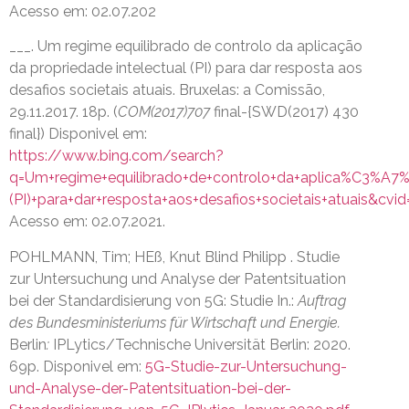
Acesso em: 02.07.202
___. Um regime equilibrado de controlo da aplicação
da propriedade intelectual (PI) para dar resposta aos
desafios societais atuais. Bruxelas: a Comissão,
29.11.2017. 18p. (
COM(2017)707
final-{SWD(2017) 430
final}) Disponivel em:
https://www.bing.com/search?
q=Um+regime+equilibrado+de+controlo+da+aplica%C3%A7%
(PI)+para+dar+resposta+aos+desafios+societais+atuai
Acesso em: 02.07.2021.
POHLMANN, Tim; HEß, Knut Blind Philipp . Studie
zur Untersuchung und Analyse der Patentsituation
bei der Standardisierung von 5G: Studie In.:
Auftrag
des Bundesministeriums für Wirtschaft und Energie.
Berlin
:
IPLytics/Technische Universität Berlin: 2020.
69p. Disponivel em:
5G-Studie-zur-Untersuchung-
und-Analyse-der-Patentsituation-bei-der-