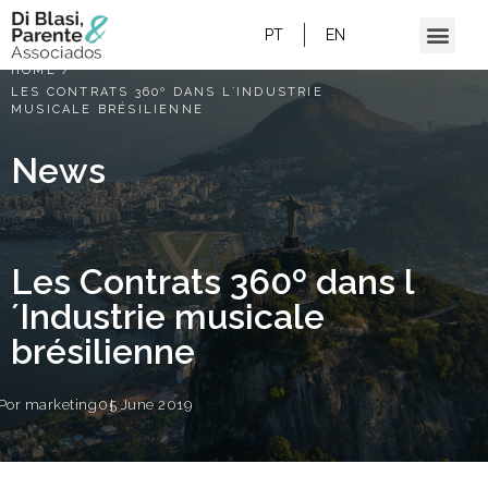
PT
EN
HOME
/
LES CONTRATS 360º DANS L´INDUSTRIE
MUSICALE BRÉSILIENNE
News
Les Contrats 360º dans l
´Industrie musicale
brésilienne
Por
marketing
05 June 2019