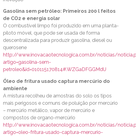
Gasolina sem petróleo: Primeiros 200 l feitos
de CO2 e energia solar
O combustível limpo foi produzido em uma planta-
piloto móvel, que pode ser usada de forma
descentralizada para produzir gasolina, diesel ou
querosene
http://www.inovacaotecnologica.com.br/noticias/noticia.
artigo=gasolina-sem-
petroleo&id=010115170814#.WZGaDFGGMdU
Óleo de fritura usado captura mercúrio do
ambiente
A mistura recolheu de amostras do solo os tipos
mais perigosos e comuns de poluição por mercúrio
– mercúrio metálico, vapor de mercúrio e
compostos de organo-mercúrio
http://www.inovacaotecnologica.com.br/noticias/noticia.
artigo=oleo-fritura-usado-captura-mercurio-