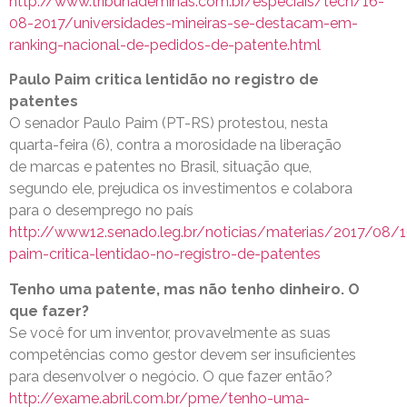
http://www.tribunademinas.com.br/especiais/tech/16-
08-2017/universidades-mineiras-se-destacam-em-
ranking-nacional-de-pedidos-de-patente.html
Paulo Paim critica lentidão no registro de
patentes
O senador Paulo Paim (PT-RS) protestou, nesta
quarta-feira (6), contra a morosidade na liberação
de marcas e patentes no Brasil, situação que,
segundo ele, prejudica os investimentos e colabora
para o desemprego no país
http://www12.senado.leg.br/noticias/materias/2017/08/
paim-critica-lentidao-no-registro-de-patentes
Tenho uma patente, mas não tenho dinheiro. O
que fazer?
Se você for um inventor, provavelmente as suas
competências como gestor devem ser insuficientes
para desenvolver o negócio. O que fazer então?
http://exame.abril.com.br/pme/tenho-uma-