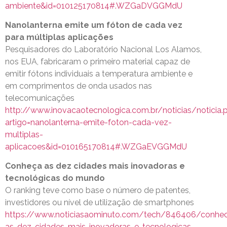
ambiente&id=010125170814#.WZGaDVGGMdU
Nanolanterna emite um fóton de cada vez
para múltiplas aplicações
Pesquisadores do Laboratório Nacional Los Alamos,
nos EUA, fabricaram o primeiro material capaz de
emitir fótons individuais a temperatura ambiente e
em comprimentos de onda usados nas
telecomunicações
http://www.inovacaotecnologica.com.br/noticias/noticia.
artigo=nanolanterna-emite-foton-cada-vez-
multiplas-
aplicacoes&id=010165170814#.WZGaEVGGMdU
Conheça as dez cidades mais inovadoras e
tecnológicas do mundo
O ranking teve como base o número de patentes,
investidores ou nível de utilização de smartphones
https://www.noticiasaominuto.com/tech/846406/conhe
as-dez-cidades-mais-inovadoras-e-tecnologicas-