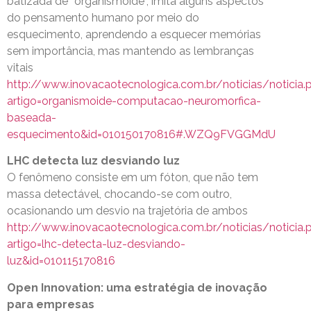
batizada de “organismoide”, imita alguns aspectos
do pensamento humano por meio do
esquecimento, aprendendo a esquecer memórias
sem importância, mas mantendo as lembranças
vitais
http://www.inovacaotecnologica.com.br/noticias/noticia.
artigo=organismoide-computacao-neuromorfica-
baseada-
esquecimento&id=010150170816#.WZQ9FVGGMdU
LHC detecta luz desviando luz
O fenômeno consiste em um fóton, que não tem
massa detectável, chocando-se com outro,
ocasionando um desvio na trajetória de ambos
http://www.inovacaotecnologica.com.br/noticias/noticia.
artigo=lhc-detecta-luz-desviando-
luz&id=010115170816
Open Innovation: uma estratégia de inovação
para empresas