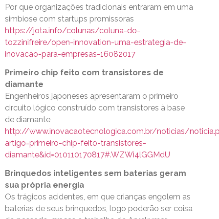
Por que organizações tradicionais entraram em uma
simbiose com startups promissoras
https://jota.info/colunas/coluna-do-
tozzinifreire/open-innovation-uma-estrategia-de-
inovacao-para-empresas-16082017
Primeiro chip feito com transistores de
diamante
Engenheiros japoneses apresentaram o primeiro
circuito lógico construído com transistores à base
de diamante
http://www.inovacaotecnologica.com.br/noticias/noticia.
artigo=primeiro-chip-feito-transistores-
diamante&id=010110170817#.WZWi4lGGMdU
Brinquedos inteligentes sem baterias geram
sua própria energia
Os trágicos acidentes, em que crianças engolem as
baterias de seus brinquedos, logo poderão ser coisa