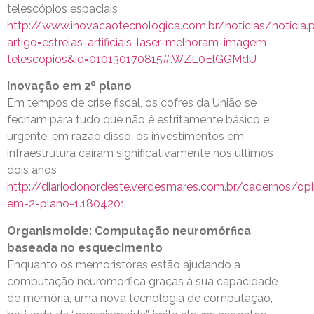
telescópios espaciais
http://www.inovacaotecnologica.com.br/noticias/noticia.
artigo=estrelas-artificiais-laser-melhoram-imagem-
telescopios&id=010130170815#.WZL0ElGGMdU
Inovação em 2º plano
Em tempos de crise fiscal, os cofres da União se
fecham para tudo que não é estritamente básico e
urgente. em razão disso, os investimentos em
infraestrutura caíram significativamente nos últimos
dois anos
http://diariodonordeste.verdesmares.com.br/cadernos/op
em-2-plano-1.1804201
Organismoide: Computação neuromórfica
baseada no esquecimento
Enquanto os memoristores estão ajudando a
computação neuromórfica graças à sua capacidade
de memória, uma nova tecnologia de computação,