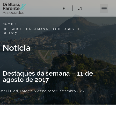
PT
EN
Conteúdo e notícias
HOME
/
DESTAQUES DA SEMANA – 11 DE AGOSTO
DE 2017
Notícia
Destaques da semana – 11 de
agosto de 2017
Por
Di Blasi, Parente & Associados
21 setembro 2017