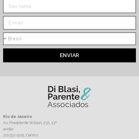
ENVIAR
Rio de Janeiro
Av. Presidente Wilson, 231, 13º
andar
20030-905,
Centro.