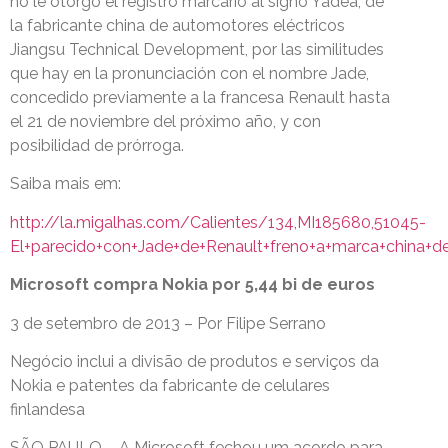
no le otorgó el registro marcario al signo Yadea, de
la fabricante china de automotores eléctricos
Jiangsu Technical Development, por las similitudes
que hay en la pronunciación con el nombre Jade,
concedido previamente a la francesa Renault hasta
el 21 de noviembre del próximo año, y con
posibilidad de prórroga.
Saiba mais em:
http://la.migalhas.com/Calientes/134,MI185680,51045-
El+parecido+con+Jade+de+Renault+freno+a+marca+china+de
Microsoft compra Nokia por 5,44 bi de euros
3 de setembro de 2013 – Por Filipe Serrano
Negócio inclui a divisão de produtos e serviços da
Nokia e patentes da fabricante de celulares
finlandesa
SÃO PAULO – A Microsoft fechou um acordo para