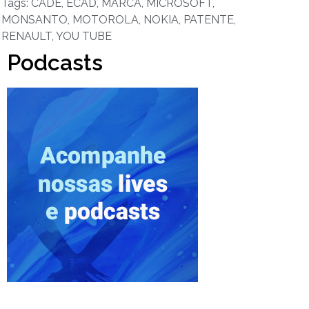
Tags:
CADE
,
ECAD
,
MARCA
,
MICROSOFT
,
MONSANTO
,
MOTOROLA
,
NOKIA
,
PATENTE
,
RENAULT
,
YOU TUBE
Podcasts