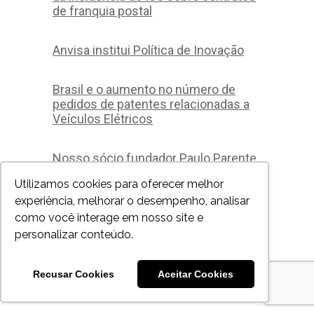
de franquia postal
Anvisa institui Política de Inovação
Brasil e o aumento no número de
pedidos de patentes relacionadas a
Veículos Elétricos
Nosso sócio fundador Paulo Parente
Marques Mendes foi reeleito Diretor-
Utilizamos cookies para oferecer melhor
Procurador da ABPI Associação
experiência, melhorar o desempenho, analisar
Brasileira da Propriedade Intelectual,
para o biênio 2023-2024.
como você interage em nosso site e
personalizar conteúdo.
Lula e Campos Neto se reúnem pela
1ª vez em 9 meses
Recusar Cookies
Aceitar Cookies