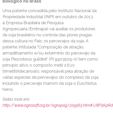
biológico no Brasil
Uma patente concedida pelo Instituto Nacional da
Propriedade Industrial (INPI) em outubro de 2013
à Empresa Brasileira de Pesquisa
Agropecuária (Embrapa) vai auxiliar os produtores
de soja brasileiros no controle das piores pragas
dessa cultura no País: os percevejos da soja. A
patente, intitulada “Composição de atração,
armadilhamento e/ou extermínio do percevejo da
soja Piezodorus guildinii” (PI 9903509-0) tem como
princípio ativo o composto metil 2,6,10
trimetiltridecanoato, responsável pela atração de
várias espécies de percevejos do complexo da soja,
incluindo o percevejo marrom da soja o Euschistus
heros.
Saiba mais em:
http://www.agrosoft.org.br/agropag/229563.htm#.U8P5Kp