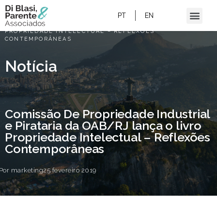
HOME
/
PT
EN
COMISSÃO DE PROPRIEDADE INDUSTRIAL E
PIRATARIA DA OAB/RJ LANÇA O LIVRO
PROPRIEDADE INTELECTUAL – REFLEXÕES
CONTEMPORÂNEAS
Notícia
Comissão De Propriedade Industrial
e Pirataria da OAB/RJ lança o livro
Propriedade Intelectual – Reflexões
Contemporâneas
Por
marketing
25 fevereiro 2019