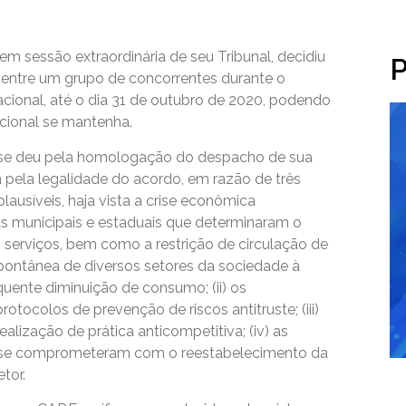
m sessão extraordinária de seu Tribunal, decidiu
P
entre um grupo de concorrentes durante o
acional, até o dia 31 de outubro de 2020, podendo
cional se mantenha.
 se deu pela homologação do despacho de sua
 pela legalidade do acordo, em razão de três
 plausíveis, haja vista a crise econômica
s municipais e estaduais que determinaram o
 serviços, bem como a restrição de circulação de
pontânea de diversos setores da sociedade à
uente diminuição de consumo; (ii) os
tocolos de prevenção de riscos antitruste; (iii)
ealização de prática anticompetitiva; (iv) as
o se comprometeram com o reestabelecimento da
tor.