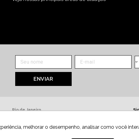
ENVIAR
Rio de Janeiro
Si
Av. Presidente Wilson, 231, 13º andar
20030-905,
Centro.
xperiência, melhorar o desempenho, analisar como você inter
Telefone: +55 21 3981-0080