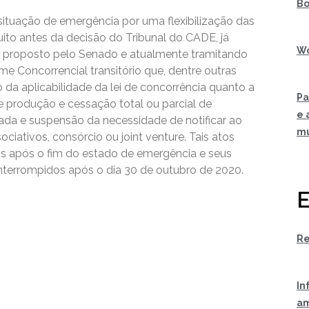
Bo
situação de emergência por uma flexibilização das
uito antes da decisão do Tribunal do CADE, já
Wo
0, proposto pelo Senado e atualmente tramitando
 Concorrencial transitório que, dentre outras
 da aplicabilidade da lei de concorrência quanto a
Pa
e produção e cessação total ou parcial de
e 
da e suspensão da necessidade de notificar ao
m
iativos, consórcio ou joint venture. Tais atos
os após o fim do estado de emergência e seus
nterrompidos após o dia 30 de outubro de 2020.
E
Re
In
am