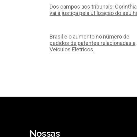
Dos campos aos tribunais: Corinthi
vai à justiça pela utilização do seu h
Brasil e o aumento no número de
pedidos de patentes relacionadas a
Veículos Elétricos
Nossas