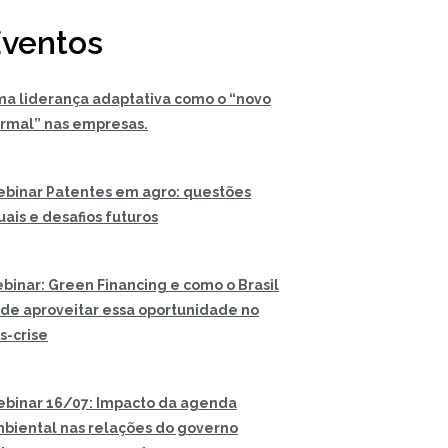
ventos
a liderança adaptativa como o “novo
rmal” nas empresas.
binar Patentes em agro: questões
uais e desafios futuros
binar: Green Financing e como o Brasil
de aproveitar essa oportunidade no
s-crise
binar 16/07: Impacto da agenda
biental nas relações do governo