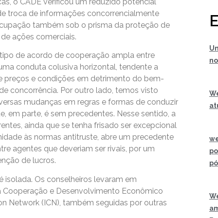
cas, o CADE verificou um reduzido potencial
 de troca de informações concorrencialmente
E
eocupação também sob o prisma da proteção de
de ações comerciais.
Um
se tipo de acordo de cooperação ampla entre
no
uma conduta colusiva horizontal, tendente a
 de preços e condições em detrimento do bem-
e concorrência. Por outro lado, temos visto
We
versas mudanças em regras e formas de conduzir
at
e, em parte, é sem precedentes. Nesse sentido, a
entes, ainda que se tenha frisado ser excepcional
nidade às normas antitruste, abre um precedente
we
re agentes que deveriam ser rivais, por um
po
nção de lucros.
pó
é isolada. Os conselheiros levaram em
 a Cooperação e Desenvolvimento Econômico
We
ion Network (ICN), também seguidas por outras
am