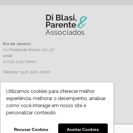
Rio de Janeiro
Av. Presidente Wilson, 231, 13º
andar
20030-905,
Centro.
Telefone: +55 21 3981-0080
Siga-nos
Utilizamos cookies para oferecer melhor
experiência, melhorar o desempenho, analisar
como você interage em nosso site e
personalizar conteúdo.
Política de Privacidade
Todos os artigos, imagens e textos são protegidos por direitos autorais. Uso autorizado
Recusar Cookies
Aceitar Cookies
desde que mencionada a fonte. Para a reprodução completa, entre em contato conosco