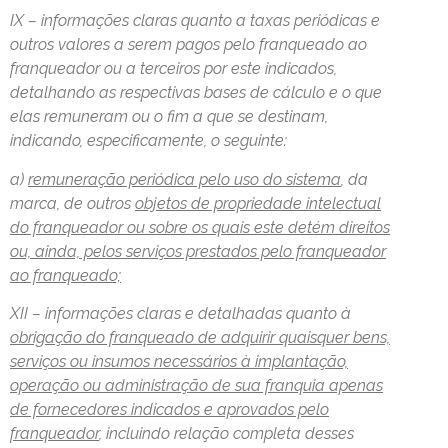
IX – informações claras quanto a taxas periódicas e
outros valores a serem pagos pelo franqueado ao
franqueador ou a terceiros por este indicados,
detalhando as respectivas bases de cálculo e o que
elas remuneram ou o fim a que se destinam,
indicando, especificamente, o seguinte:
a)
remuneração periódica pelo uso do sistema
, da
marca, de outros
objetos de propriedade intelectual
do franqueador ou sobre os quais este detém direitos
ou, ainda, pelos serviços prestados pelo franqueador
ao franqueado;
XII – informações claras e detalhadas quanto à
obrigação do franqueado de adquirir quaisquer bens,
serviços ou insumos necessários à implantação,
operação ou administração de sua franquia apenas
de fornecedores indicados e aprovados pelo
franqueador
, incluindo relação completa desses