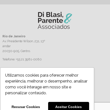
Rio de Janeiro
Av. Presidente Wilson, 231, 13º
andar
20030-905,
Centro.
Telefone: +55 21 3981-0080
Siga-nos
Utilizamos cookies para oferecer melhor
experiência, melhorar o desempenho, analisar
como você interage em nosso site e
personalizar conteúdo.
Política de Privacidade
Todos os artigos, imagens e textos são protegidos por direitos autorais. Uso autorizado
Recusar Cookies
Aceitar Cookies
desde que mencionada a fonte. Para a reprodução completa, entre em contato conosco