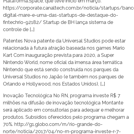
Plataforma.Space, que teve início em março.
https://corporate.canaltech.com.br/noticia/startups/banc
digital-mare-e-uma-das-startups-de-destaque-do-
fintechrio-92182/ Startup de BH lança sistema de
controle de […]
Patentes Nova patente da Universal Studios pode estar
relacionada à futura atração baseada nos games Mario
Kart Com inauguração prevista para 2020, a Super
Nintendo World, nome oficial da imensa área temática
Nintendo que está sendo construída nos parques da
Universal Studios no Japão (e também nos parques de
Orlando e Hollywood, nos Estados Unidos), […]
Inovação Tecnológica No RN, programa investe R$ 7
milhões na difusão de inovação tecnológica Montante
será aplicado em consultorias para adequar e melhorar
produtos. Subsídios oferecidos pelo programa chegam a
70%. http://g1.globo.com/rn/rio-grande-do-
norte/noticia/2017/04/no-rn-programa-investe-r-7-