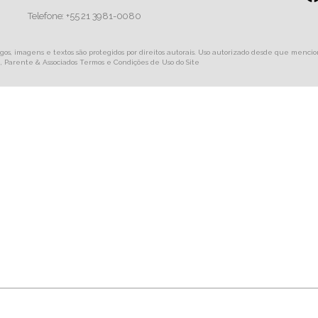
Telefone: +55 21 3981-0080
tigos, imagens e textos são protegidos por direitos autorais. Uso autorizado desde que menc
si, Parente & Associados Termos e Condições de Uso do Site