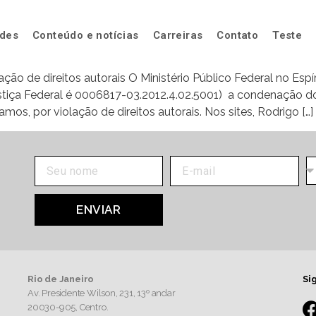
ades
Conteúdo e notícias
Carreiras
Contato
Teste
ação de direitos autorais O Ministério Público Federal no Esp
stiça Federal é 0006817-03.2012.4.02.5001) a condenação do
mos, por violação de direitos autorais. Nos sites, Rodrigo […]
ENVIAR
Rio de Janeiro
Si
Av. Presidente Wilson, 231, 13º andar
20030-905,
Centro.