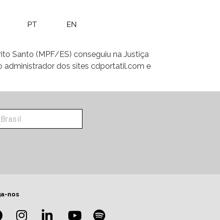
PT
EN
írito Santo (MPF/ES) conseguiu na Justiça
 administrador dos sites cdportatil.com e
ga-nos