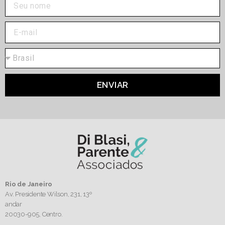
ENVIAR
Rio de Janeiro
Av. Presidente Wilson, 231, 13º
andar
20030-905,
Centro.